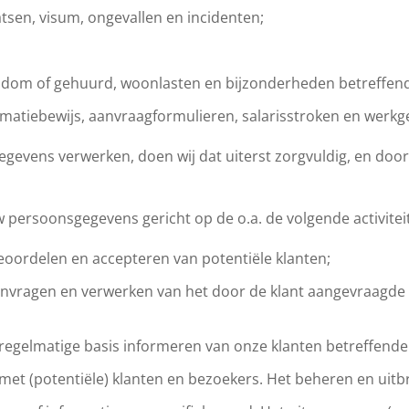
aatsen, visum, ongevallen en incidenten;
dom of gehuurd, woonlasten en bijzonderheden betreffen
imatiebewijs, aanvraagformulieren, salarisstroken en werkg
egevens verwerken, doen wij dat uiterst zorgvuldig, en do
uw persoonsgegevens gericht op de o.a. de volgende activite
eoordelen en accepteren van potentiële klanten;
nvragen en verwerken van het door de klant aangevraagde p
op regelmatige basis informeren van onze klanten betreffen
 met (potentiële) klanten en bezoekers. Het beheren en uit