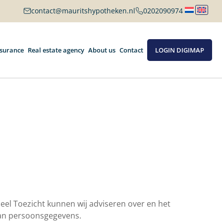
contact@mauritshypotheken.nl
0202090974
nsurance
Real estate agency
About us
Contact
LOGIN DIGIMAP
eel Toezicht kunnen wij adviseren over en het
 van persoonsgegevens.