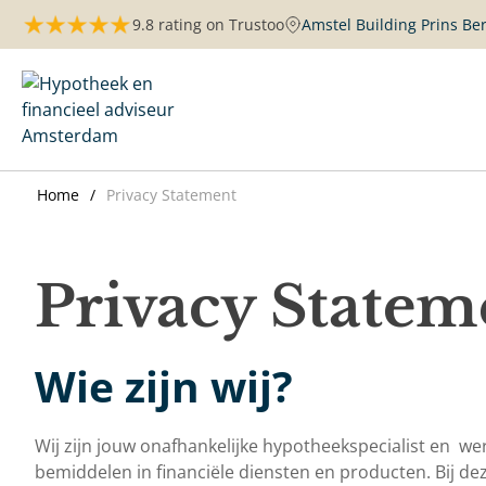
Skip
9.8 rating on Trustoo
Amstel Building Prins B
to
content
Maurits Hypotheken | Amsterdam
Home
Privacy Statement
Privacy Statem
Wie zijn wij?
Wij zijn jouw onafhankelijke hypotheekspecialist en w
bemiddelen in financiële diensten en producten. Bij d