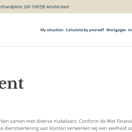
ernhardplein 200 1097JB Amsterdam
My situation
Calculate by yourself
Mortgages
I
ent
erken samen met diverse makelaars. Conform de Wet Financi
eze dienstverlening aan klanten verwerken wij een veelheid