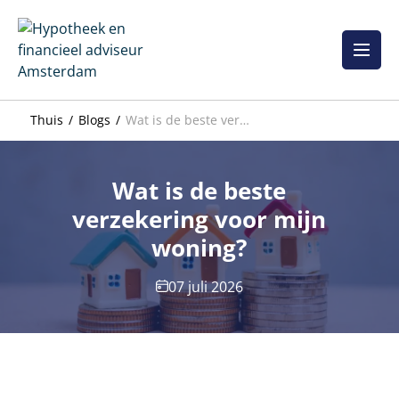
Overslaan
naar
inhoud
Thuis
Blogs
Wat is de beste verzekering voor mijn woning?
Wat is de beste
verzekering voor mijn
woning?
07 juli 2026