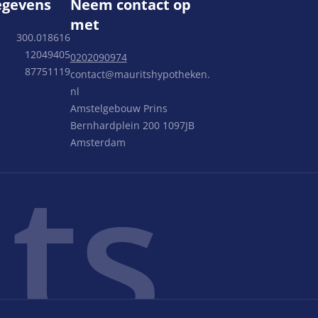
egevens
Neem contact op
met
300.018616
12049405
0202090974
87751119
contact@mauritshypotheken.
nl
Amstelgebouw Prins
Bernhardplein 200 1097JB
Amsterdam
ts