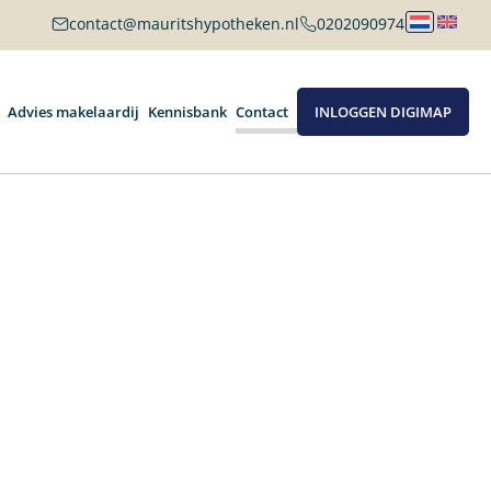
contact@mauritshypotheken.nl
0202090974
Advies makelaardij
Kennisbank
Contact
INLOGGEN DIGIMAP