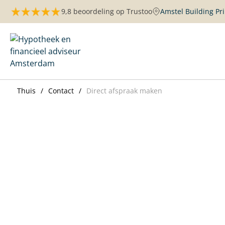
Overslaan
9,8 beoordeling op Trustoo
Amstel Building P
naar
inhoud
Maurits Hypotheken | Amsterdam
Thuis
Contact
Direct afspraak maken