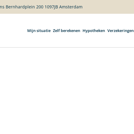
rins Bernhardplein 200 1097JB Amsterdam
Mijn situatie
Zelf berekenen
Hypotheken
Verzekeringen