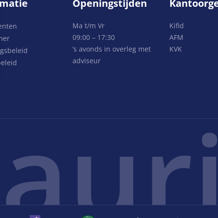
rmatie
Openingstijden
Kantoorg
Ma t/m Vr
Kifid
enten
09:00 – 17:30
AFM
mer
’s avonds in overleg met
KVK
gsbeleid
adviseur
eleid
auri