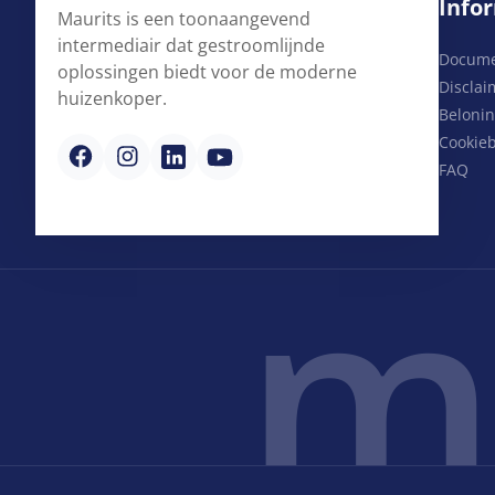
Info
Maurits is een toonaangevend
intermediair dat gestroomlijnde
Docum
oplossingen biedt voor de moderne
Disclai
huizenkoper.
Belonin
Cookieb
FAQ
m