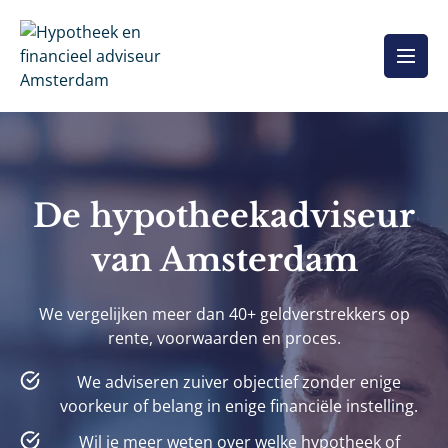
Overslaan
naar
inhoud
De hypotheekadviseur
van Amsterdam
We vergelijken meer dan 40+ geldverstrekkers op
rente, voorwaarden en proces.
We adviseren zuiver objectief zonder enige
voorkeur of belang in enige financiële instelling.
Wil je meer weten over welke hypotheek of