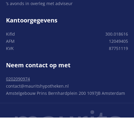
’s avonds in overleg met adviseur
Kantoorgegevens
Kifid
300.018616
AFM
12049405
KVK
87751119
Neem contact op met
0202090974
contact@mauritshypotheken.nl
Amstelgebouw Prins Bernhardplein 200 1097JB Amsterdam
maurits