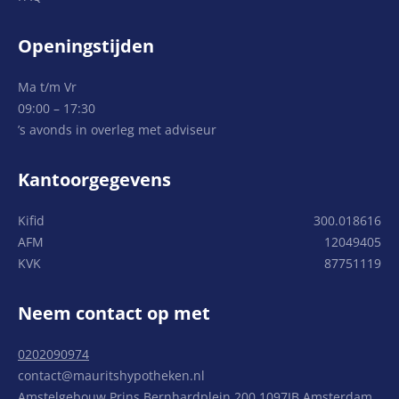
Openingstijden
Ma t/m Vr
09:00 – 17:30
’s avonds in overleg met adviseur
Kantoorgegevens
Kifid
300.018616
AFM
12049405
KVK
87751119
Neem contact op met
0202090974
contact@mauritshypotheken.nl
Amstelgebouw Prins Bernhardplein 200 1097JB Amsterdam