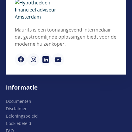
Maurits is een toonaangevend intermediair
dat gestroomlijnde oplossingen biedt voor de
moderne huizenkoper.
Informatie
Documenten
Disclaimer
Beloningsbeleid
Cookiebeleid
FAQ