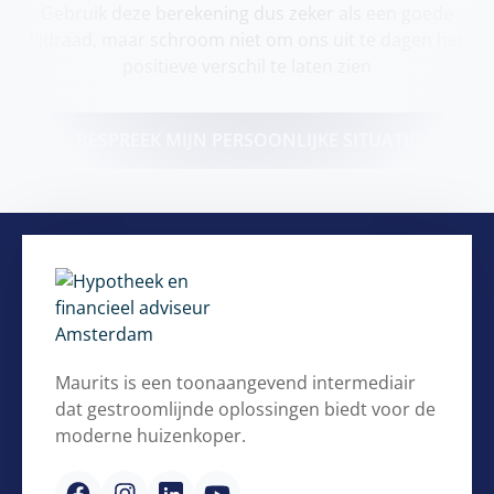
Gebruik deze berekening dus zeker als een goede
lijdraad, maar schroom niet om ons uit te dagen het
positieve verschil te laten zien
BESPREEK MIJN PERSOONLIJKE SITUATIE
Maurits is een toonaangevend intermediair
dat gestroomlijnde oplossingen biedt voor de
moderne huizenkoper.